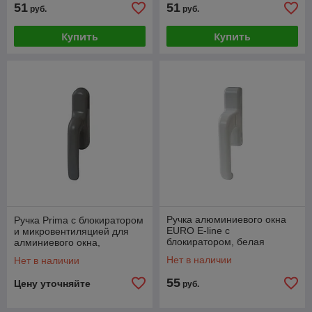
51
51
руб.
руб.
Купить
Купить
Ручка алюминиевого окна
Ручка Prima с блокиратором
EURO E-line с
и микровентиляцией для
блокиратором, белая
алминиевого окна,
RAL9010, 01090410000TB
серебряная RAL9006,
Нет в наличии
Нет в наличии
01039970
55
Цену уточняйте
руб.