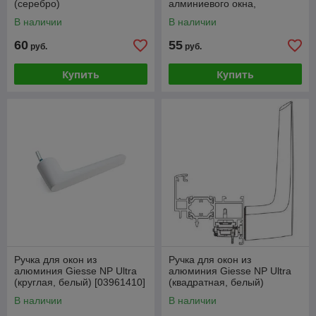
(серебро)
алминиевого окна,
коричневая RAL8019,
В наличии
В наличии
01039640
60
55
руб.
руб.
Купить
Купить
Ручка для окон из
Ручка для окон из
алюминия Giesse NP Ultra
алюминия Giesse NP Ultra
(круглая, белый) [03961410]
(квадратная, белый)
[03960410]
В наличии
В наличии