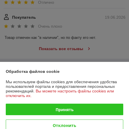
Отлично
Покупатель
19.06.2026
Очень плохо
Товар отмечен как "в наличии", но по факту его нет.
Показать все отзывы
О нас
Обработка файлов cookie
Мы используем файлы cookies для обеспечения удобства
Контакты
пользователей портала и предоставления персональных
рекомендаций.
Вы можете настроить файлы cookies или
Доставка и оплата
отключить их.
График работы
Принять
Полная версия сайта
Отклонить