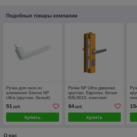
Подобные товары компании
Ручка для окон из
Ручка NP Ultra дверная,
Руч
алюминия Giesse NP
круглая, Европаз, белая
кру
Ultra (круглая, белый)
RAL9010, комплект
нео
[03961410]
03992410
03
51
94
15
руб.
руб.
Купить
Купить
О нас