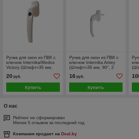
Ручка для окон из ПВХ с
Ручка для окон из ПВХ с
Руч
ключом Internika/Medos
ключом Internika Antey
кл
Victory (Штифт=35 мм,
(Штифт=35 мм, 90°, 2
(Шт
90°, белый)
винта, белая) [WH 039]
бе
20
16
10
руб.
руб.
Купить
Купить
О нас
Рейтинг не сформирован
Менее 5 отзывов за последний год
Компания продает на
Deal.by