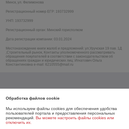
Минск, ул. Филимонова
Регистрационный номер ЕГР: 193732999
УНП: 193732999
Регистрационный орган: Минский горисполком
Дата регистрации компании: 03.01.2024
Местонахождение книги жалоб и предложений: ул.Уручская 19 пав. 1Д
,Строительный рынок, Контакты уполномоченного рассматривать
обращения покупателей в соответствии с законодательством об
обращениях граждан и юридических лиц: Игнатович Ольга
Константиновна e-mail: 6210555@mail.ru
Обработка файлов cookie
Мы используем файлы cookies для обеспечения удобства
пользователей портала и предоставления персональных
рекомендаций.
Вы можете настроить файлы cookies или
отключить их.