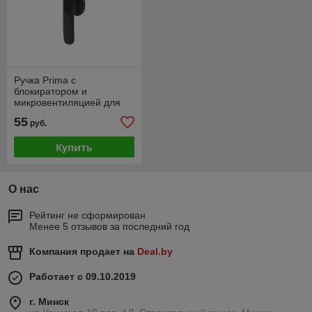
Ручка Prima с
блокиратором и
микровентиляцией для
алминиевого окна,
55
руб.
коричневая RAL8019,
01039640
Купить
О нас
Рейтинг не сформирован
Менее 5 отзывов за последний год
Компания продает на
Deal.by
Работает с 09.10.2019
г. Минск