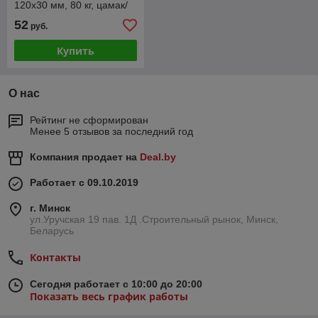
120x30 мм, 80 кг, цамак/
алюминий( серебро
52
руб.
матовое, черный, белый,
золото)
Купить
О нас
Рейтинг не сформирован
Менее 5 отзывов за последний год
Компания продает на
Deal.by
Работает с 09.10.2019
г. Минск
ул.Уручская 19 пав. 1Д .Строительный рынок, Минск,
Беларусь
Контакты
Сегодня работает с 10:00 до 20:00
Показать весь график работы