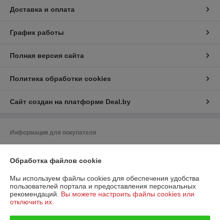
Доставка и оплата
График работы
Полная версия сайта
Политика обработки cookies
Сайт создан на платформе Deal.by
Информация для покупателя
Юридическое лицо:
OOO«ПВХмаркет»
Минск, ул. Филимонова
Обработка файлов cookie
Регистрационный номер ЕГР: 193732999
Мы используем файлы cookies для обеспечения удобства
пользователей портала и предоставления персональных
УНП: 193732999
рекомендаций.
Вы можете настроить файлы cookies или
отключить их.
Регистрационный орган: Минский горисполком
Дата регистрации компании: 03.01.2024