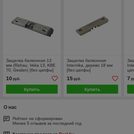
Защелка балконная 13
Защелка балконная
За
мм (Rehau, Veka 13, KBE
Internika, дерево 18 мм
Int
70, Gealan) [без цапфы]
[без цапфы]
ца
10
15
7
руб.
руб.
р
Купить
Купить
О нас
Рейтинг не сформирован
Менее 5 отзывов за последний год