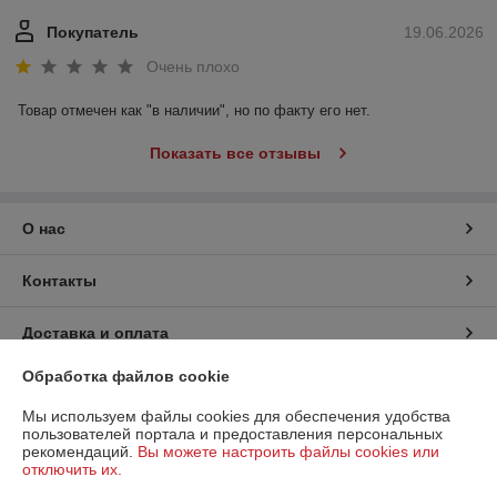
Покупатель
19.06.2026
Очень плохо
Товар отмечен как "в наличии", но по факту его нет.
Показать все отзывы
О нас
Контакты
Доставка и оплата
Обработка файлов cookie
График работы
Мы используем файлы cookies для обеспечения удобства
пользователей портала и предоставления персональных
Полная версия сайта
рекомендаций.
Вы можете настроить файлы cookies или
отключить их.
Политика обработки cookies