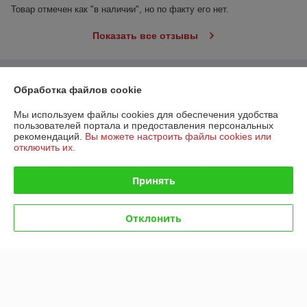
Товар отмечен как "в наличии", но по факту его нет.
Показать все отзывы
О нас
Обработка файлов cookie
Контакты
Мы используем файлы cookies для обеспечения удобства
пользователей портала и предоставления персональных
рекомендаций.
Вы можете настроить файлы cookies или
Доставка и оплата
отключить их.
График работы
Принять
Полная версия сайта
Отклонить
Политика обработки cookies
Сайт создан на платформе Deal.by