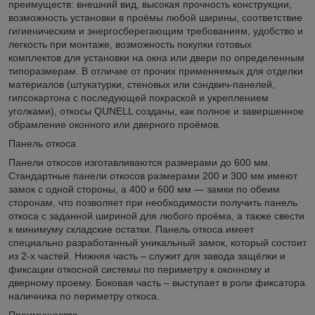
преимуществ: внешний вид, высокая прочность конструкции,
возможность установки в проёмы любой ширины, соответствие
гигиеническим и энергосберегающим требованиям, удобство и
легкость при монтаже, возможность покупки готовых
комплектов для установки на окна или двери по определенным
типоразмерам. В отличие от прочих применяемых для отделки
материалов (штукатурки, стеновых или сэндвич-панелей,
гипсокартона с последующей покраской и укреплением
уголками), откосы QUNELL созданы, как полное и завершенное
обрамление оконного или дверного проёмов.
Панель откоса
Панели откосов изготавливаются размерами до 600 мм.
Стандартные панели откосов размерами 200 и 300 мм имеют
замок с одной стороны, а 400 и 600 мм — замки по обеим
сторонам, что позволяет при необходимости получить панель
откоса с заданной шириной для любого проёма, а также свести
к минимуму складские остатки. Панель откоса имеет
специально разработанный уникальный замок, который состоит
из 2-х частей. Нижняя часть – служит для завода защёлки и
фиксации откосной системы по периметру к оконному и
дверному проему. Боковая часть – выступает в роли фиксатора
наличника по периметру откоса.
Преимущества