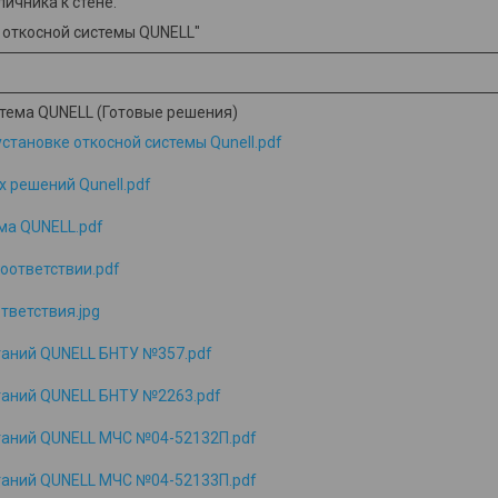
ичника к стене.
откосной системы QUNELL"
установке откосной системы Qunell.pdf
 решений Qunell.pdf
ма QUNELL.pdf
оответствии.pdf
тветствия.jpg
таний QUNELL БНТУ №357.pdf
таний QUNELL БНТУ №2263.pdf
таний QUNELL МЧС №04-52132П.pdf
таний QUNELL МЧС №04-52133П.pdf