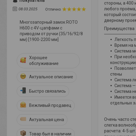
Покупатель
стороны, а 400
любого проёма,
08.03.2025
Отлично
который состои
дверному проем
Многозапорный замок ROTO
Н600 с 4V-цапфами с
Преимущества
приводом от ручки (35/16/92/8
Легкость 
мм) [1900-2200 мм]
Время на 
Система м
При необх
Хорошее
конструкции
обслуживание
Позволяет
стены
Актуальное описание
Система л
Система —
Быстро связались
Система н
Имеется в
отдельных э
Вежливый продавец
Очень часто ст
Актуальная цена
слегка волнооб
расчета: 4-5 ш
Товар был в наличии