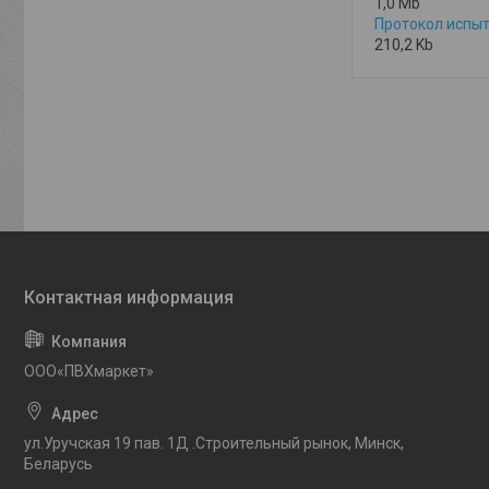
1,0
Mb
Протокол испыт
210,2
Kb
OOO«ПВХмаркет»
ул.Уручская 19 пав. 1Д .Строительный рынок, Минск,
Беларусь