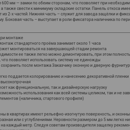
 и 600 мм — замки по обеим сторонам, что позволяет при необходи
 а также свести к минимуму складские остатки. Панель откоса им
т из 2-х частей. Нижняя часть – служит для завода защёлки и фик
у. Боковая часть – выступает в роли фиксатора наличника по пери
при монтаже
монтаж стандартного проёма занимает около 1 часа
ожет монтироваться на завершающей стадии ремонта
одимости ее также легко можно демонтировать, при этом полность
, что позволяет использовать систему не единожды
 сохранить после монтажа Заказчику оконную и дверную фурнитуру
егко поддается колорированию и нанесению декоративной пленки
 высокопрочная
есет как функциональную, так и дизайнерскую нагрузку
озможность использования как всей системы целиком, так и не за
лементов (наличника, стартового профиля)
ены в квартирах имеют рельефно-изогнутую поверхность, и оконн
разная или с углублениями. Неровности размером до 5 мм легко н
т. на каждый метр. Следуя советам производителя защелку рекоме