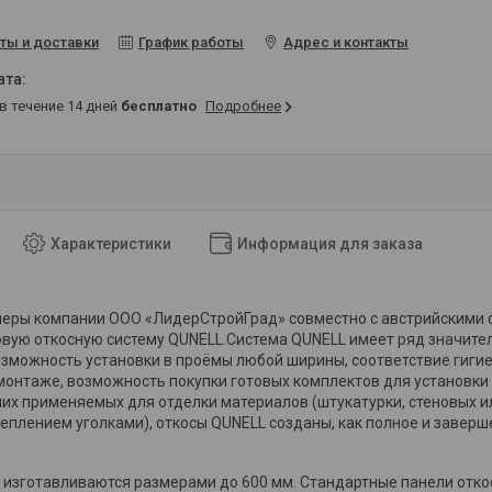
ты и доставки
График работы
Адрес и контакты
 в течение 14 дней
бесплатно
Подробнее
Характеристики
Информация для заказа
еры компании ООО «ЛидерСтройГрад» совместно с австрийскими с
овую откосную систему
QUNELL
.Система QUNELL имеет ряд значите
озможность установки в проёмы любой ширины, соответствие гиг
 монтаже, возможность покупки готовых комплектов для установки
чих применяемых для отделки материалов (штукатурки, стеновых 
реплением уголками), откосы QUNELL созданы, как полное и завер
 изготавливаются размерами до 600 мм. Стандартные панели отко