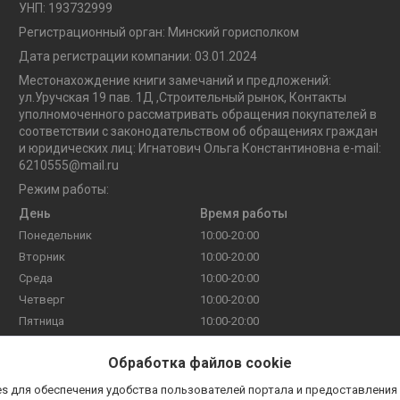
УНП: 193732999
Регистрационный орган: Минский горисполком
Дата регистрации компании: 03.01.2024
Местонахождение книги замечаний и предложений:
ул.Уручская 19 пав. 1Д ,Строительный рынок, Контакты
уполномоченного рассматривать обращения покупателей в
соответствии с законодательством об обращениях граждан
и юридических лиц: Игнатович Ольга Константиновна e-mail:
6210555@mail.ru
Режим работы:
День
Время работы
Понедельник
10:00-20:00
Вторник
10:00-20:00
Среда
10:00-20:00
Четверг
10:00-20:00
Пятница
10:00-20:00
Суббота
10:00-20:00
Обработка файлов cookie
Воскресенье
10:00-18:00
s для обеспечения удобства пользователей портала и предоставления