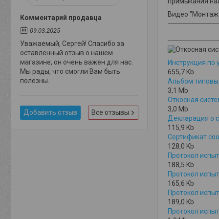
примыкания нал
Видео "Монтаж 
Комментарий продавца
09.03.2025
Уважаемый, Сергей! Спасибо за
оставленный отзыв о нашем
магазине, он очень важен для нас.
Инструкция по 
Мы рады, что смогли Вам быть
655,7
Kb
полезны.
Альбом типовых
3,1
Mb
Откосная систе
3,0
Mb
Добавить отзыв
Все отзывы
Декларация о с
115,9
Kb
Сертификат соо
128,0
Kb
Протокол испы
188,5
Kb
Протокол испы
165,6
Kb
Протокол испы
189,0
Kb
Протокол испы