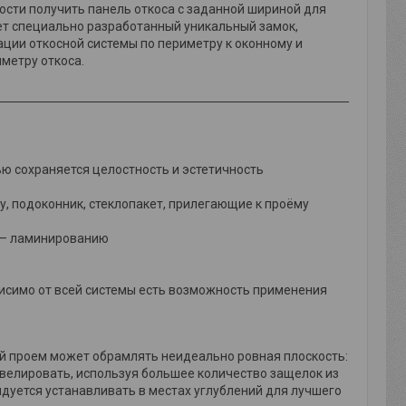
мости получить панель откоса с заданной шириной для
еет специально разработанный уникальный замок,
сации откосной системы по периметру к оконному и
метру откоса.
ю сохраняется целостность и эстетичность
, подоконник, стеклопакет, прилегающие к проёму
 – ламинированию
висимо от всей системы есть возможность применения
ый проем может обрамлять неидеально ровная плоскость:
ивелировать, используя большее количество защелок из
ндуется устанавливать в местах углублений для лучшего