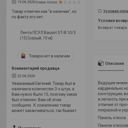
19.06.2026
Очень плохо
Условия опла
Товар отмечен как "в наличии", но
по факту его нет.
возврат товара
Лента ПСУЛ Bauset ST-III 10/3
(15) [серый, 10 м]
Товара нет в наличии
Описание
Комментарий продавца
22.06.2026
Ведущие инжен
Уважаемый Евгений. Товар был в
кардинально н
наличии в количестве 3-х штук, а
конструкции, в
Вам нужно было 15, поэтому заказ
и легкость при
был отменен. Вам об этом
отличие от про
сообщили.. К сожалению товар
покраской и ук
может заканчиваться, так бывает.
Панель откоса
Панели откосов