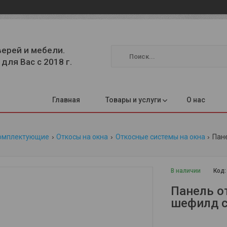
верей и мебели.
для Вас с 2018 г.
Главная
Товары и услуги
О нас
омплектующие
Откосы на окна
Откосные системы на окна
В наличии
Код
Панель о
шефилд с