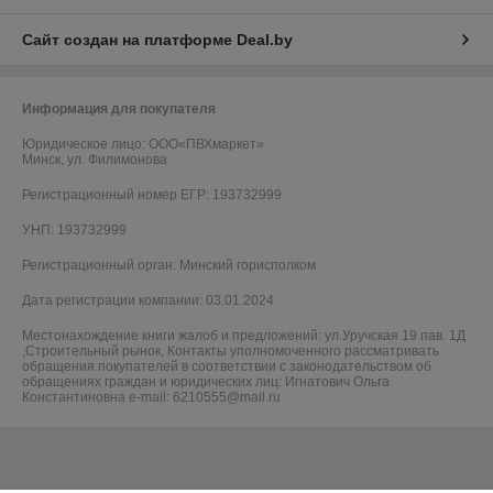
Сайт создан на платформе Deal.by
Информация для покупателя
Юридическое лицо:
OOO«ПВХмаркет»
Минск, ул. Филимонова
Регистрационный номер ЕГР: 193732999
УНП: 193732999
Регистрационный орган: Минский горисполком
Дата регистрации компании: 03.01.2024
Местонахождение книги жалоб и предложений: ул.Уручская 19 пав. 1Д
,Строительный рынок, Контакты уполномоченного рассматривать
обращения покупателей в соответствии с законодательством об
обращениях граждан и юридических лиц: Игнатович Ольга
Константиновна e-mail: 6210555@mail.ru