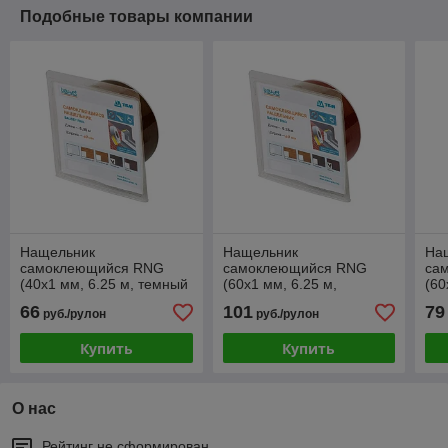
Подобные товары компании
Нащельник
Нащельник
На
самоклеющийся RNG
самоклеющийся RNG
са
(40x1 мм, 6.25 м, темный
(60x1 мм, 6.25 м,
(60
дуб)
махагон)
нат
66
101
79
руб./рулон
руб./рулон
Купить
Купить
О нас
Рейтинг не сформирован