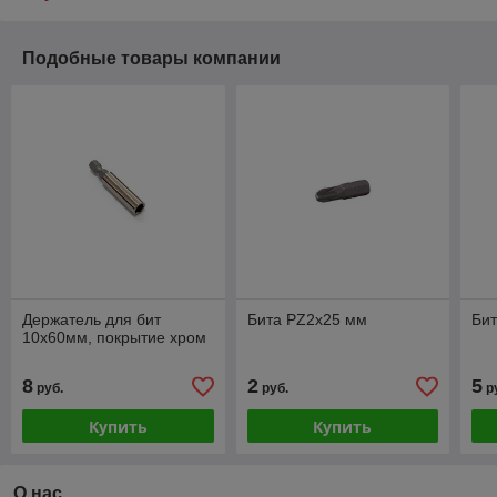
Подобные товары компании
Держатель для бит
Бита PZ2x25 мм
Би
10х60мм, покрытие хром
8
2
5
руб.
руб.
р
Купить
Купить
О нас