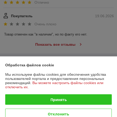
Отлично
Покупатель
19.06.2026
Очень плохо
Товар отмечен как "в наличии", но по факту его нет.
Показать все отзывы
О нас
Обработка файлов cookie
Мы используем файлы cookies для обеспечения удобства
Контакты
пользователей портала и предоставления персональных
рекомендаций.
Вы можете настроить файлы cookies или
Доставка и оплата
отключить их.
График работы
Принять
Полная версия сайта
Отклонить