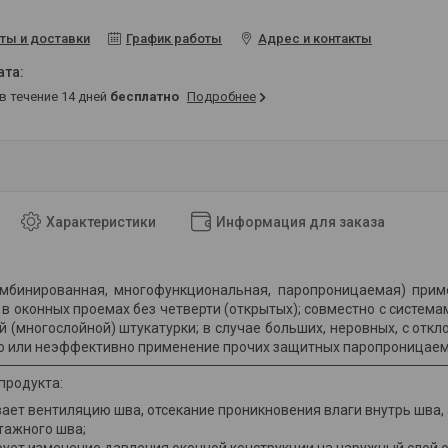
ты и доставки
График работы
Адрес и контакты
 в течение 14 дней
бесплатно
Подробнее
Характеристики
Информация для заказа
мбинированная, многофункциональная, паропроницаемая) приме
в оконных проемах без четверти (открытых); совместно с система
й (многослойной) штукатурки; в случае больших, неровных, с откл
о или неэффективно применение прочих защитных паропроницаем
продукта:
ает вентиляцию шва, отсекание проникновения влаги внутрь шва, 
тажного шва;
ует изменение давления оконной конструкции на наружный слой 