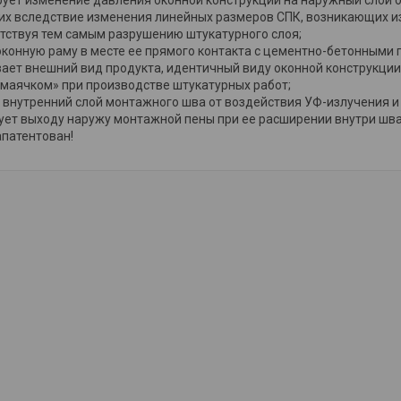
х вследствие изменения линейных размеров СПК, возникающих из
ятствуя тем самым разрушению штукатурного слоя;
оконную раму в месте ее прямого контакта с цементно-бетонными 
ает внешний вид продукта, идентичный виду оконной конструкции
«маячком» при производстве штукатурных работ;
внутренний слой монтажного шва от воздействия УФ-излучения и
ует выходу наружу монтажной пены при ее расширении внутри шв
апатентован!