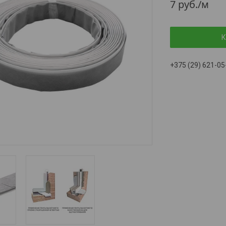
7
руб.
/м
К
+375 (29) 621-05