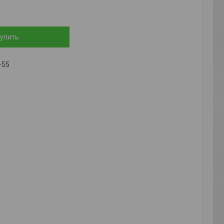
упить
-55