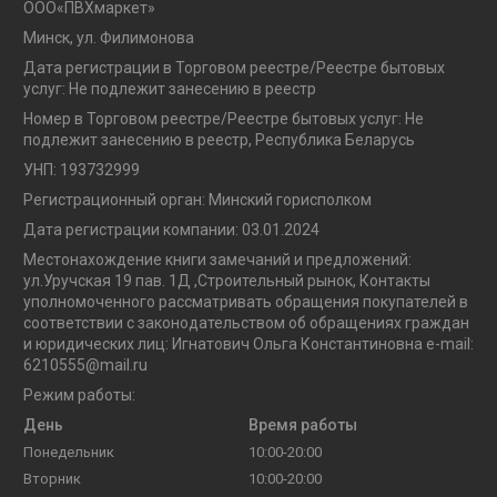
OOO«ПВХмаркет»
Минск, ул. Филимонова
Дата регистрации в Торговом реестре/Реестре бытовых
услуг: Не подлежит занесению в реестр
Номер в Торговом реестре/Реестре бытовых услуг: Не
подлежит занесению в реестр, Республика Беларусь
УНП: 193732999
Регистрационный орган: Минский горисполком
Дата регистрации компании: 03.01.2024
Местонахождение книги замечаний и предложений:
ул.Уручская 19 пав. 1Д ,Строительный рынок, Контакты
уполномоченного рассматривать обращения покупателей в
соответствии с законодательством об обращениях граждан
и юридических лиц: Игнатович Ольга Константиновна e-mail:
6210555@mail.ru
Режим работы:
День
Время работы
Понедельник
10:00-20:00
Вторник
10:00-20:00