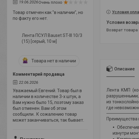
19.06.2026
Очень плохо
Условия опла
Товар отмечен как "в наличии", но
по факту его нет.
возврат товара
Лента ПСУЛ Bauset ST-III 10/3
(15) [серый, 10 м]
Товара нет в наличии
Описание
Комментарий продавца
22.06.2026
Лента КМП (ко
Уважаемый Евгений. Товар был в
разрушенными; 
наличии в количестве 3-х штук, а
из тонкослойно
Вам нужно было 15, поэтому заказ
где невозможн
был отменен. Вам об этом
сообщили.. К сожалению товар
Преимущества 
может заканчиваться, так бывает.
Обеспечив
изнутри мон
Компенсир