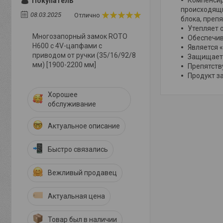
Покупатель
происходящи
08.03.2025
Отлично
блока, преп
Утепляет 
Многозапорный замок ROTO
Обеспечив
Н600 с 4V-цапфами с
Является 
приводом от ручки (35/16/92/8
Защищает 
мм) [1900-2200 мм]
Препятств
Продукт з
Хорошее
обслуживание
Актуальное описание
Быстро связались
Вежливый продавец
Актуальная цена
Товар был в наличии