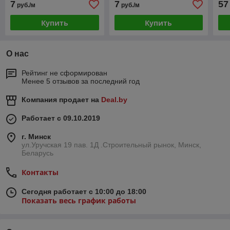
7
7
57
руб./м
руб./м
коричневый)
белый)
Купить
Купить
О нас
Рейтинг не сформирован
Менее 5 отзывов за последний год
Компания продает на
Deal.by
Работает с 09.10.2019
г. Минск
ул.Уручская 19 пав. 1Д .Строительный рынок, Минск,
Беларусь
Контакты
Сегодня работает с 10:00 до 18:00
Показать весь график работы