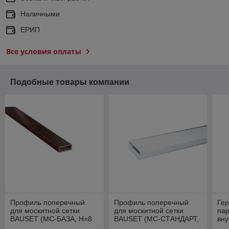
Наличными
ЕРИП
Все условия оплаты
Подобные товары компании
Профиль поперечный
Профиль поперечный
Гер
для москитной сетки
для москитной сетки
па
BAUSET (МС-БАЗА, H=8
BAUSET (МС-СТАНДАРТ,
вну
мм, B=20 мм, L=6 м,
H=8 мм, B=20 мм, L=6 м,
B (