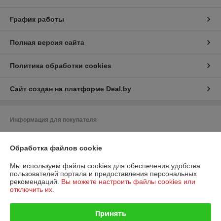
График работы
Полная версия сайта
Политика обработки cookies
Сайт создан на платформе Deal.by
Информация для покупателя
Юридическое лицо:
OOO«ПВХмаркет»
Минск, ул. Филимонова
Обработка файлов cookie
Регистрационный номер ЕГР: 193732999
Мы используем файлы cookies для обеспечения удобства
пользователей портала и предоставления персональных
УНП: 193732999
рекомендаций.
Вы можете настроить файлы cookies или
отключить их.
Регистрационный орган: Минский горисполком
Дата регистрации компании: 03.01.2024
Принять