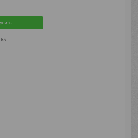
упить
-55