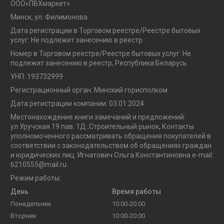
OOO«ПВХмаркет»
Минск, ул. Филимонова
Дата регистрации в Торговом реестре/Реестре бытовых
услуг: Не подлежит занесению в реестр
Номер в Торговом реестре/Реестре бытовых услуг: Не
подлежит занесению в реестр, Республика Беларусь
УНП: 193732999
Регистрационный орган: Минский горисполком
Дата регистрации компании: 03.01.2024
Местонахождение книги замечаний и предложений:
ул.Уручская 19 пав. 1Д ,Строительный рынок, Контакты
уполномоченного рассматривать обращения покупателей в
соответствии с законодательством об обращениях граждан
и юридических лиц: Игнатович Ольга Константиновна e-mail:
6210555@mail.ru
Режим работы:
День
Время работы
Понедельник
10:00-20:00
Вторник
10:00-20:00