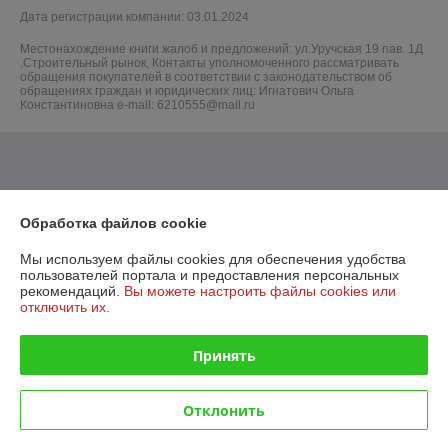
Дата регистрации компании: 03.01.2024
Местонахождение книги жалоб и предложений: ул.Уручская 19 пав. 1Д
,Строительный рынок, Контакты уполномоченного рассматривать
обращения покупателей в соответствии с законодательством об
обращениях граждан и юридических лиц: Игнатович Ольга
Константиновна e-mail: 6210555@mail.ru
Обработка файлов cookie
Мы используем файлы cookies для обеспечения удобства
пользователей портала и предоставления персональных
рекомендаций.
Вы можете настроить файлы cookies или
отключить их.
Принять
Отклонить