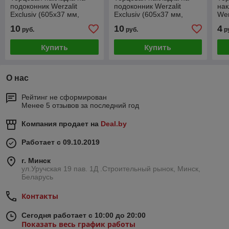
подоконник Werzalit
подоконник Werzalit
нак
Exclusiv (605x37 мм,
Exclusiv (605x37 мм,
Wer
венге)
серый темно [420])
мм,
10
10
4
руб.
руб.
р
Купить
Купить
О нас
Рейтинг не сформирован
Менее 5 отзывов за последний год
Компания продает на
Deal.by
Работает с 09.10.2019
г. Минск
ул.Уручская 19 пав. 1Д .Строительный рынок, Минск,
Беларусь
Контакты
Сегодня работает с 10:00 до 20:00
Показать весь график работы