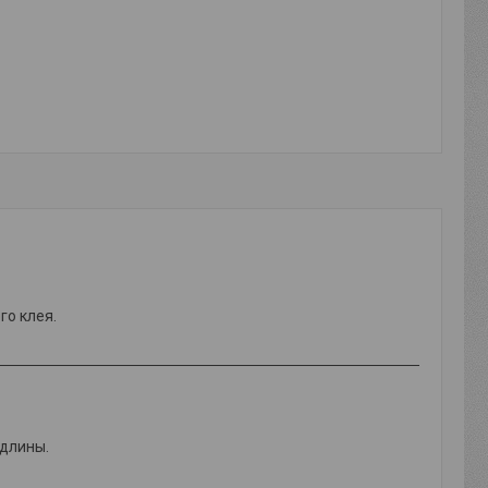
го клея.
 длины.