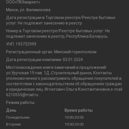
OOO«ПВХмаркет»
Минск, ул. Филимонова
Дата регистрации в Торговом реестре/Реестре бытовых
услуг: Не подлежит занесению в реестр
Номер в Торговом реестре/Реестре бытовых услуг: Не
подлежит занесению в реестр, Республика Беларусь
УНП: 193732999
Регистрационный орган: Минский горисполком
Дата регистрации компании: 03.01.2024
Местонахождение книги замечаний и предложений:
ул.Уручская 19 пав. 1Д ,Строительный рынок, Контакты
уполномоченного рассматривать обращения покупателей в
соответствии с законодательством об обращениях граждан
и юридических лиц: Игнатович Ольга Константиновна e-mail:
6210555@mail.ru
Режим работы:
День
Время работы
Понедельник
10:00-20:00
Вторник
10:00-20:00