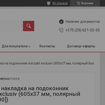
85 отзывов
Корзина
Наличие документов
+375 (29) 621-05-55
Для покупателя
Контакты
Договор-оферты
Торцевая накладка на подоконник werzalit exclusiv (605x37 мм, полярный белый [400])
:
WER0017.07/2
 накладка на подоконник
Exclusiv (605x37 мм, полярный
0])