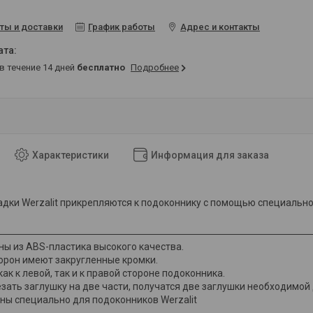
ты и доставки
График работы
Адрес и контакты
 в течение 14 дней
бесплатно
Подробнее
Характеристики
Информация для заказа
дки Werzalit прикрепляются к подоконнику с помощью специально
ны из ABS-пластика высокого качества.
торон имеют закругленные кромки.
ак к левой, так и к правой стороне подоконника.
езать заглушку на две части, получатся две заглушки необходимой
ны специально для подоконников Werzalit