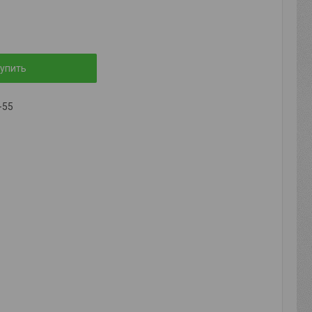
упить
-55