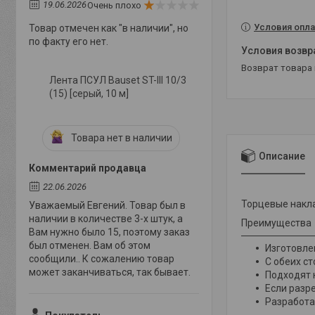
19.06.2026
Очень плохо
Условия опла
Товар отмечен как "в наличии", но
по факту его нет.
возврат товара
Лента ПСУЛ Bauset ST-III 10/3
(15) [серый, 10 м]
Товара нет в наличии
Описание
Комментарий продавца
22.06.2026
Торцевые накла
Уважаемый Евгений. Товар был в
наличии в количестве 3-х штук, а
Преимущества
Вам нужно было 15, поэтому заказ
был отменен. Вам об этом
Изготовле
сообщили.. К сожалению товар
С обеих с
может заканчиваться, так бывает.
Подходят к
Если разр
Разработа