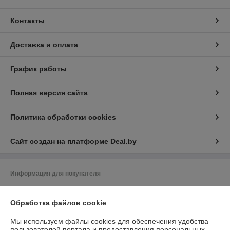
Контакты
Доставка и оплата
График работы
Полная версия сайта
Политика обработки cookies
Сайт создан на платформе Deal.by
Информация для покупателя
Юридическое лицо:
OOO«ПВХмаркет»
Минск, ул. Филимонова
Обработка файлов cookie
Регистрационный номер ЕГР: 193732999
Мы используем файлы cookies для обеспечения удобства
пользователей портала и предоставления персональных