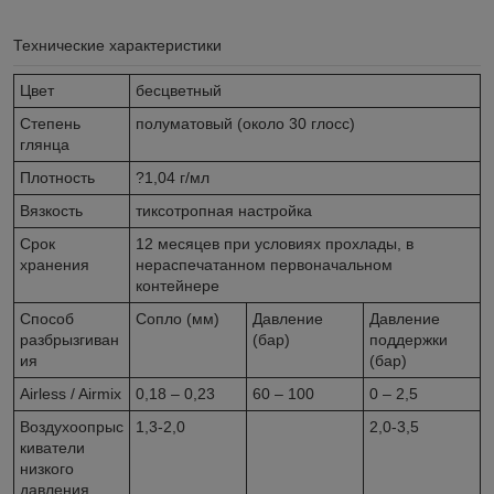
Технические характеристики
Цвет
бесцветный
Степень
полуматовый (около 30 глосс)
глянца
Плотность
?1,04 г/мл
Вязкость
тиксотропная настройка
Срок
12 месяцев при условиях прохлады, в
хранения
нераспечатанном первоначальном
контейнере
Способ
Сопло (мм)
Давление
Давление
разбрызгиван
(бар)
поддержки
ия
(бар)
Airless / Airmix
0,18 – 0,23
60 – 100
0 – 2,5
Воздухоопрыс
1,3-2,0
2,0-3,5
киватели
низкого
давления