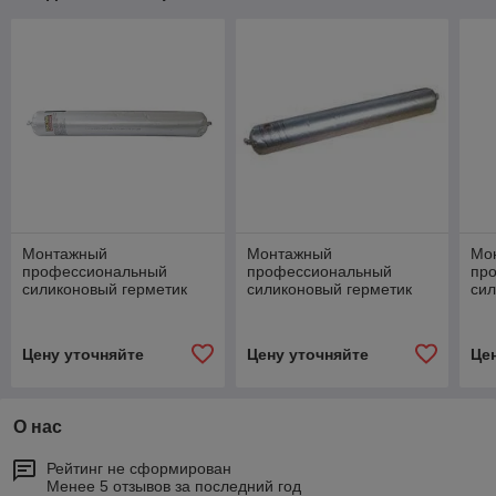
Монтажный
Монтажный
Мо
профессиональный
профессиональный
пр
силиконовый герметик
силиконовый герметик
сил
LAKMA Modesil №11 (600
LAKMA Modesil №11 (600
LAK
мл, коричневый)
мл, темный дуб)
мл,
Цену уточняйте
Цену уточняйте
Це
О нас
Рейтинг не сформирован
Менее 5 отзывов за последний год