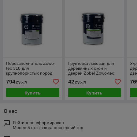
Порозаполнитель Zowo-
Грунтовка лаковая для
Укр
tec 310 для
деревянных окон и
дер
крупнопористых пород
дверей Zobel Zowo-tec
две
древесины 20л
200 GL (бесцветный, 18
400
794
42
76
руб./л
руб./л
бесцветный
л)
Купить
Купить
О нас
Рейтинг не сформирован
Менее 5 отзывов за последний год