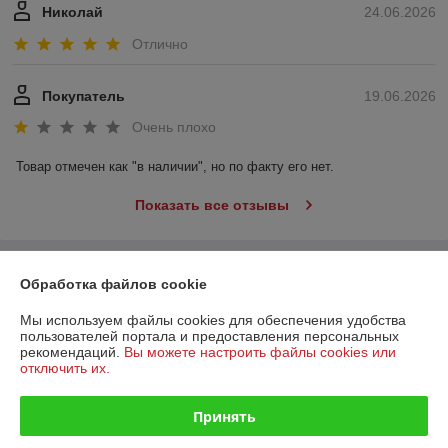
Николай
24.06.2026
Отлично
Покупатель
19.06.2026
Очень плохо
Товар отмечен как "в наличии", но по факту его нет.
Показать все отзывы
О нас
Обработка файлов cookie
Мы используем файлы cookies для обеспечения удобства
Контакты
пользователей портала и предоставления персональных
рекомендаций.
Вы можете настроить файлы cookies или
Доставка и оплата
отключить их.
График работы
Принять