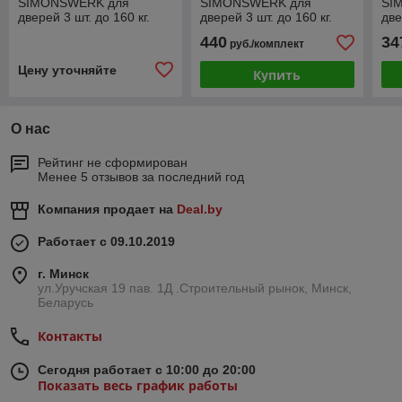
SIMONSWERK для
SIMONSWERK для
SI
дверей 3 шт. до 160 кг.
дверей 3 шт. до 160 кг.
две
оцинкованные модель
белые, модель 4010 с
ко
440
34
руб./комплект
4030 с противовзломным
противовзломным
с 
штифтом
штифтом
шт
Цену уточняйте
Купить
О нас
Рейтинг не сформирован
Менее 5 отзывов за последний год
Компания продает на
Deal.by
Работает с 09.10.2019
г. Минск
ул.Уручская 19 пав. 1Д .Строительный рынок, Минск,
Беларусь
Контакты
Сегодня работает с 10:00 до 20:00
Показать весь график работы