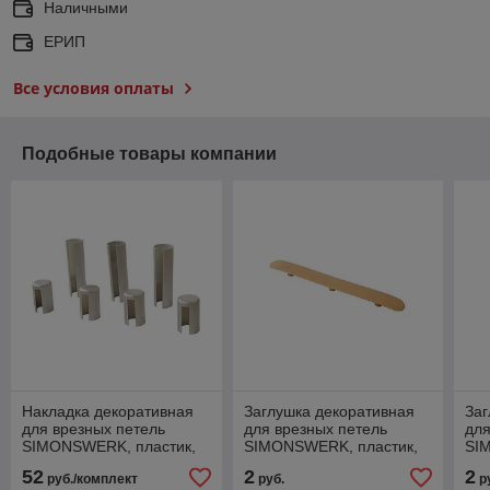
Наличными
ЕРИП
Все условия оплаты
Подобные товары компании
Накладка декоративная
Заглушка декоративная
Заг
для врезных петель
для врезных петель
для
SIMONSWERK, пластик,
SIMONSWERK, пластик,
SI
цвет никель матовый
цвет коричнево-бежевый
цве
52
2
2
руб./комплект
руб.
р
RAL 1011
80