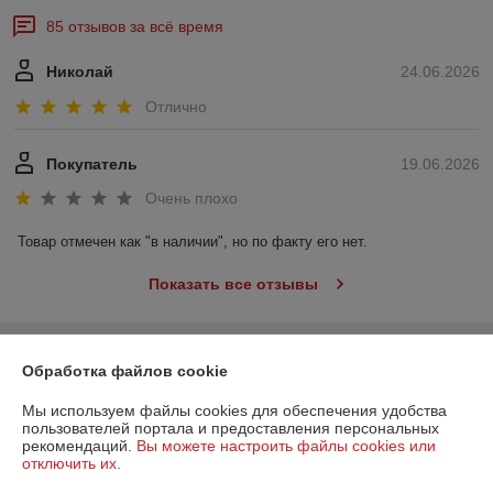
85 отзывов за всё время
Николай
24.06.2026
Отлично
Покупатель
19.06.2026
Очень плохо
Товар отмечен как "в наличии", но по факту его нет.
Показать все отзывы
О нас
Обработка файлов cookie
Мы используем файлы cookies для обеспечения удобства
Контакты
пользователей портала и предоставления персональных
рекомендаций.
Вы можете настроить файлы cookies или
Доставка и оплата
отключить их.