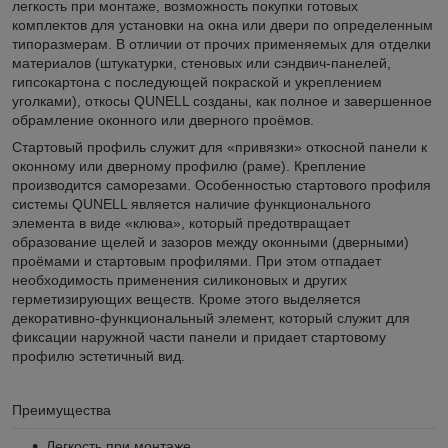
легкость при монтаже, возможность покупки готовых
комплектов для установки на окна или двери по определенным
типоразмерам. В отличии от прочих применяемых для отделки
материалов (штукатурки, стеновых или сэндвич-панелей,
гипсокартона с последующей покраской и укреплением
уголками), откосы
QUNELL
созданы, как полное и завершенное
обрамление оконного или дверного проёмов.
Стартовый профиль служит для «привязки» откосной панели к
оконному или дверному профилю (раме). Крепление
производится саморезами. Особенностью стартового профиля
системы
QUNELL
является наличие функционального
элемента в виде «клюва», который предотвращает
образование щелей и зазоров между оконными (дверными)
проёмами и стартовым профилями. При этом отпадает
необходимость применения силиконовых и других
герметизирующих веществ. Кроме этого выделяется
декоративно-функциональный элемент, который служит для
фиксации наружной части панели и придает стартовому
профилю эстетичный вид.
Преимущества
Легкость при монтаже