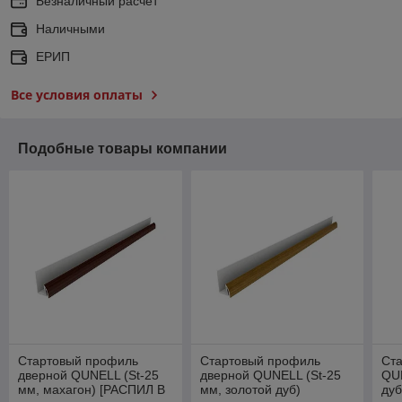
Безналичный расчет
Наличными
ЕРИП
Все условия оплаты
Подобные товары компании
Стартовый профиль
Стартовый профиль
Ст
дверной QUNELL (St-25
дверной QUNELL (St-25
QUN
мм, махагон) [РАСПИЛ В
мм, золотой дуб)
ду