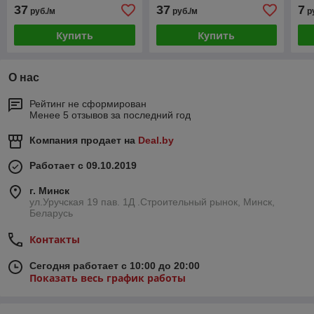
РАЗМЕР]
[РАСПИЛ В РАЗМЕР]
37
37
7
руб./м
руб./м
р
Купить
Купить
О нас
Рейтинг не сформирован
Менее 5 отзывов за последний год
Компания продает на
Deal.by
Работает с 09.10.2019
г. Минск
ул.Уручская 19 пав. 1Д .Строительный рынок, Минск,
Беларусь
Контакты
Сегодня работает с 10:00 до 20:00
Показать весь график работы