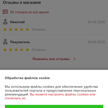
Отзывы о магазине
85 отзывов за всё время
Николай
24.06.2026
Отлично
Покупатель
08.03.2025
Отлично
Показать все отзывы
О нас
Обработка файлов cookie
Контакты
Мы используем файлы cookies для обеспечения удобства
пользователей портала и предоставления персональных
рекомендаций.
Вы можете настроить файлы cookies или
Доставка и оплата
отключить их.