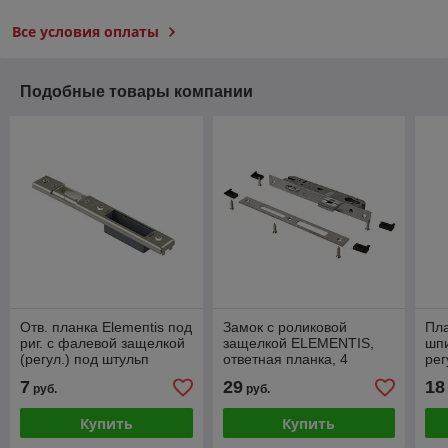
Все условия оплаты
Подобные товары компании
Отв. планка Elemeпtis под
Замок с роликовой
Пла
риг. с фалевой защелкой
защелкой ELEMENTIS,
шп
(регул.) под штульп
ответная планка, 4
ре
подкладки, 24-9225/R
Rot
7
29
18
руб.
руб.
Купить
Купить