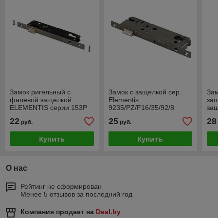
Замок ригельный с
Замок с защелкой сер.
Зам
фалевой защелкой
Elementis
за
ELEMENTIS серии 153Р
9235/PZ/F16/35/92/8
за
(PZ/25/F16/85/8 мм)
(92
22
25
28
руб.
руб.
Купить
Купить
О нас
Рейтинг не сформирован
Менее 5 отзывов за последний год
Компания продает на
Deal.by