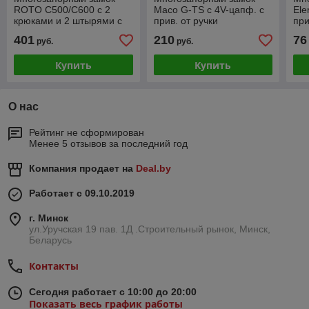
ROTO С500/С600 с 2
Maco G-TS с 4V-цапф. с
Ele
крюками и 2 штырями с
прив. от ручки
при
приводом от
(PZ/35/16/92/8 мм)
(35
401
210
76
руб.
руб.
профильного цилиндра
(55/20/92/8 мм)
Купить
Купить
О нас
Рейтинг не сформирован
Менее 5 отзывов за последний год
Компания продает на
Deal.by
Работает с 09.10.2019
г. Минск
ул.Уручская 19 пав. 1Д .Строительный рынок, Минск,
Беларусь
Контакты
Сегодня работает с 10:00 до 20:00
Показать весь график работы