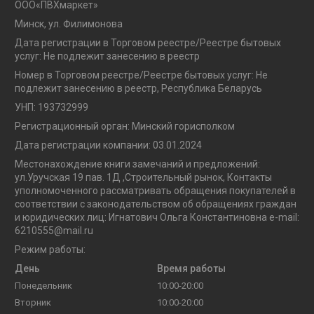
OOO«ПВХмаркет»
Минск, ул. Филимонова
Дата регистрации в Торговом реестре/Реестре бытовых
услуг: Не подлежит занесению в реестр
Номер в Торговом реестре/Реестре бытовых услуг: Не
подлежит занесению в реестр, Республика Беларусь
УНП: 193732999
Регистрационный орган: Минский горисполком
Дата регистрации компании: 03.01.2024
Местонахождение книги замечаний и предложений:
ул.Уручская 19 пав. 1Д ,Строительный рынок, Контакты
уполномоченного рассматривать обращения покупателей в
соответствии с законодательством об обращениях граждан
и юридических лиц: Игнатович Ольга Константиновна e-mail:
6210555@mail.ru
Режим работы:
День
Время работы
Понедельник
10:00-20:00
Вторник
10:00-20:00