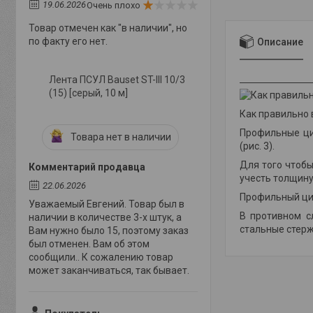
19.06.2026
Очень плохо
Товар отмечен как "в наличии", но
по факту его нет.
Описание
Лента ПСУЛ Bauset ST-III 10/3
(15) [серый, 10 м]
Как правильно
Профильные ци
Товара нет в наличии
(рис. 3)
.
Для того чтобы
Комментарий продавца
учесть толщину
22.06.2026
Профильный цил
Уважаемый Евгений. Товар был в
В противном с
наличии в количестве 3-х штук, а
стальные стерж
Вам нужно было 15, поэтому заказ
был отменен. Вам об этом
сообщили.. К сожалению товар
может заканчиваться, так бывает.