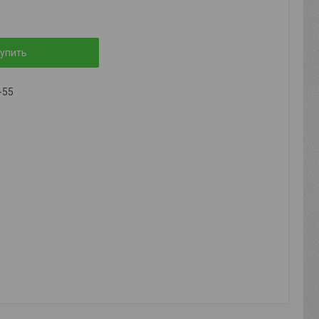
упить
-55