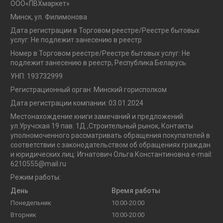
OOO«ПВХмаркет»
Минск, ул. Филимонова
Дата регистрации в Торговом реестре/Реестре бытовых
услуг: Не подлежит занесению в реестр
Номер в Торговом реестре/Реестре бытовых услуг: Не
подлежит занесению в реестр, Республика Беларусь
УНП: 193732999
Регистрационный орган: Минский горисполком
Дата регистрации компании: 03.01.2024
Местонахождение книги замечаний и предложений:
ул.Уручская 19 пав. 1Д ,Строительный рынок, Контакты
уполномоченного рассматривать обращения покупателей в
соответствии с законодательством об обращениях граждан
и юридических лиц: Игнатович Ольга Константиновна e-mail:
6210555@mail.ru
Режим работы:
День
Время работы
Понедельник
10:00-20:00
Вторник
10:00-20:00