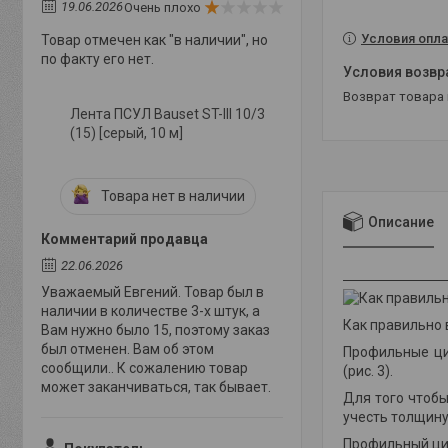
19.06.2026
Очень плохо
Условия опла
Товар отмечен как "в наличии", но
по факту его нет.
возврат товара
Лента ПСУЛ Bauset ST-III 10/3
(15) [серый, 10 м]
Товара нет в наличии
Описание
Комментарий продавца
22.06.2026
Уважаемый Евгений. Товар был в
наличии в количестве 3-х штук, а
Как правильно
Вам нужно было 15, поэтому заказ
был отменен. Вам об этом
Профильные ци
сообщили.. К сожалению товар
(рис. 3)
.
может заканчиваться, так бывает.
Для того чтобы
учесть толщину
Профильный цил