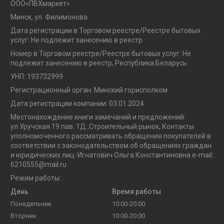
OOO«ПВХмаркет»
Минск, ул. Филимонова
Дата регистрации в Торговом реестре/Реестре бытовых
услуг: Не подлежит занесению в реестр
Номер в Торговом реестре/Реестре бытовых услуг: Не
подлежит занесению в реестр, Республика Беларусь
УНП: 193732999
Регистрационный орган: Минский горисполком
Дата регистрации компании: 03.01.2024
Местонахождение книги замечаний и предложений:
ул.Уручская 19 пав. 1Д ,Строительный рынок, Контакты
уполномоченного рассматривать обращения покупателей в
соответствии с законодательством об обращениях граждан
и юридических лиц: Игнатович Ольга Константиновна e-mail:
6210555@mail.ru
Режим работы:
День
Время работы
Понедельник
10:00-20:00
Вторник
10:00-20:00