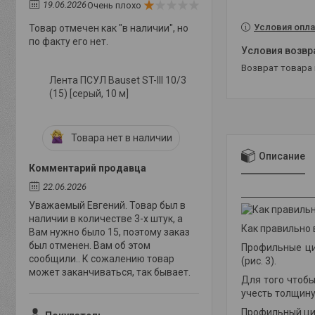
19.06.2026
Очень плохо
Условия опла
Товар отмечен как "в наличии", но
по факту его нет.
возврат товара
Лента ПСУЛ Bauset ST-III 10/3
(15) [серый, 10 м]
Товара нет в наличии
Описание
Комментарий продавца
22.06.2026
Уважаемый Евгений. Товар был в
наличии в количестве 3-х штук, а
Как правильно
Вам нужно было 15, поэтому заказ
был отменен. Вам об этом
Профильные ци
сообщили.. К сожалению товар
(рис. 3)
.
может заканчиваться, так бывает.
Для того чтобы
учесть толщину
Профильный цил