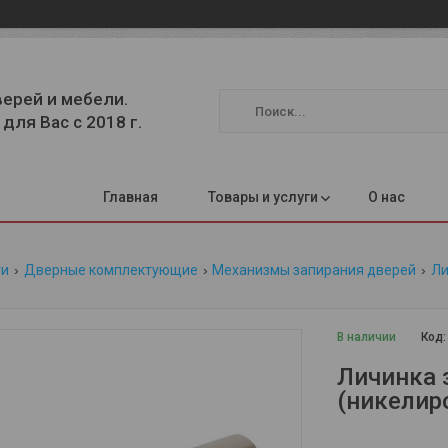
верей и мебели.
для Вас с 2018 г.
Главная
Товары и услуги
О нас
ги
Дверные комплектующие
Механизмы запирания дверей
Ли
В наличии
Код
Личинка 
(никелир