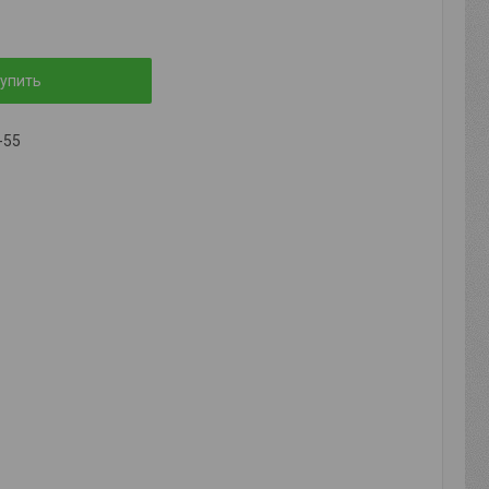
упить
-55