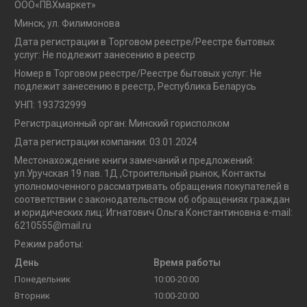
OOO«ПВХмаркет»
Минск, ул. Филимонова
Дата регистрации в Торговом реестре/Реестре бытовых
услуг: Не подлежит занесению в реестр
Номер в Торговом реестре/Реестре бытовых услуг: Не
подлежит занесению в реестр, Республика Беларусь
УНП: 193732999
Регистрационный орган: Минский горисполком
Дата регистрации компании: 03.01.2024
Местонахождение книги замечаний и предложений:
ул.Уручская 19 пав. 1Д ,Строительный рынок, Контакты
уполномоченного рассматривать обращения покупателей в
соответствии с законодательством об обращениях граждан
и юридических лиц: Игнатович Ольга Константиновна e-mail:
6210555@mail.ru
Режим работы:
День
Время работы
Понедельник
10:00-20:00
Вторник
10:00-20:00