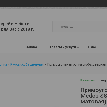
верей и мебели.
для Вас с 2018 г.
Главная
Товары и услуги
О нас
учки
Ручка скоба дверная
Прямоугольная ручка скоба дверная me
В наличии
Код
Прямоуго
Medos SS
матовая) 