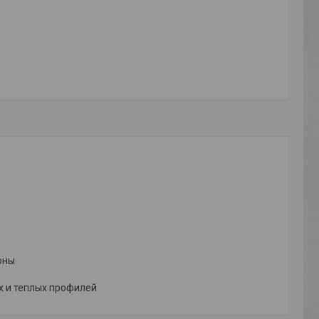
оны
х и теплых профилей