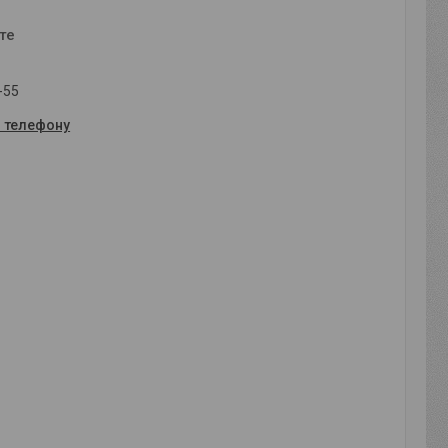
те
-55
о телефону