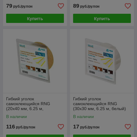
79
89
руб./рулон
руб./рулон
Купить
Купить
Гибкий уголок
Гибкий уголок
самоклеющийся RNG
самоклеющийся RNG
(20х40 мм, 6.25 м,
(30х30 мм, 6.25 м, белый)
натуральный дуб) [Renolit
В наличии
В наличии
3118-076]
116
17
руб./рулон
руб./рулон