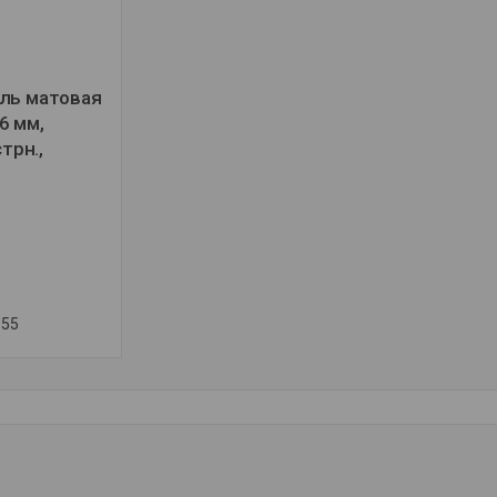
ль матовая
6 мм,
стрн.,
-55