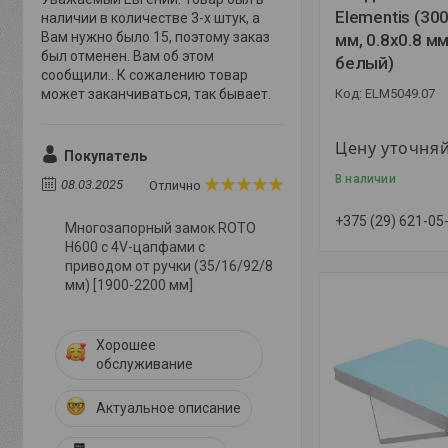
Elementis (3
наличии в количестве 3-х штук, а
Вам нужно было 15, поэтому заказ
мм, 0.8x0.8 мм
был отменен. Вам об этом
белый)
сообщили.. К сожалению товар
может заканчиваться, так бывает.
ELM5049.07
Цену уточня
Покупатель
В наличии
08.03.2025
Отлично
+375 (29) 621-05
Многозапорный замок ROTO
Н600 с 4V-цапфами с
приводом от ручки (35/16/92/8
мм) [1900-2200 мм]
Хорошее
обслуживание
Актуальное описание