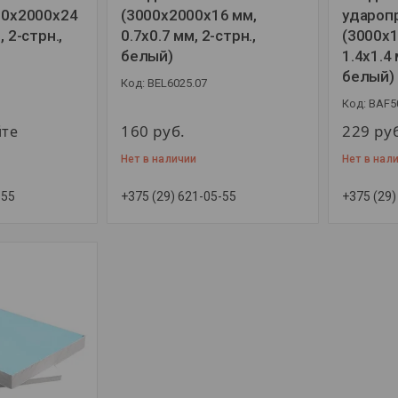
000x2000x24
(3000x2000x16 мм,
ударопр
, 2-стрн.,
0.7x0.7 мм, 2-стрн.,
(3000x1
белый)
1.4x1.4 
белый)
BEL6025.07
BAF5
160
руб.
229
ру
йте
Нет в наличии
Нет в нал
-55
+375 (29) 621-05-55
+375 (29)