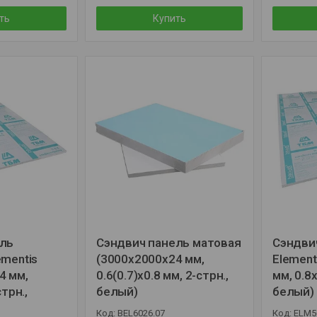
ть
Купить
ель
Сэндвич панель матовая
Сэндви
ementis
(3000x2000x24 мм,
Element
4 мм,
0.6(0.7)x0.8 мм, 2-стрн.,
мм, 0.8x
стрн.,
белый)
белый)
BEL6026.07
ELM5