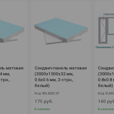
ль матовая
Сэндвич панель матовая
Сэндви
4 мм,
(3000x1500x32 мм,
(3000x1
стрн.,
0.6х0.6 мм, 2-стрн.,
0.8x0.8 
белый)
белый)
BEL6032.07
ELM5
175
руб.
160
ру
В наличии
В наличии