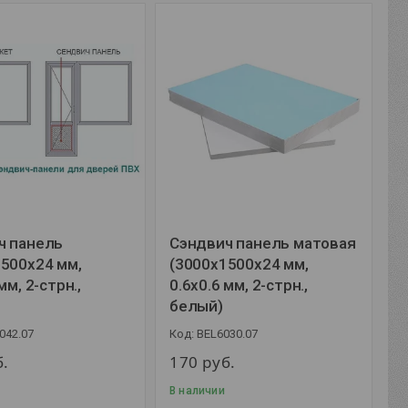
ч панель
Сэндвич панель матовая
500x24 мм,
(3000x1500x24 мм,
мм, 2-стрн.,
0.6х0.6 мм, 2-стрн.,
белый)
042.07
BEL6030.07
б.
170
руб.
В наличии