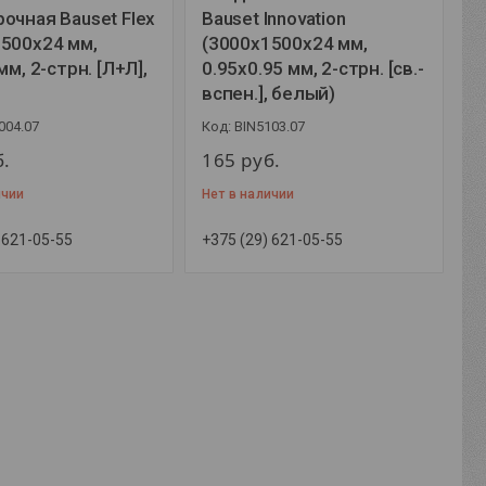
очная Bauset Flex
Bauset Innovation
500x24 мм,
(3000x1500x24 мм,
мм, 2-стрн. [Л+Л],
0.95x0.95 мм, 2-стрн. [св.-
вспен.], белый)
004.07
BIN5103.07
б.
165
руб.
ичии
Нет в наличии
 621-05-55
+375 (29) 621-05-55