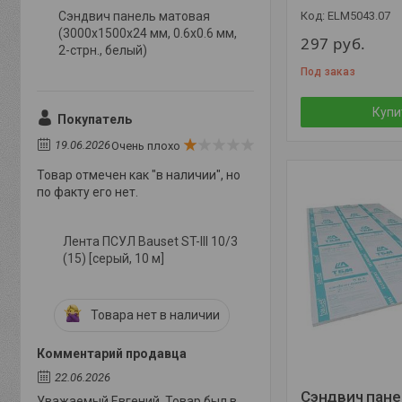
Сэндвич панель матовая
ELM5043.07
(3000x1500x24 мм, 0.6х0.6 мм,
297
руб.
2-стрн., белый)
Под заказ
Купи
Покупатель
19.06.2026
Очень плохо
Товар отмечен как "в наличии", но
по факту его нет.
Лента ПСУЛ Bauset ST-III 10/3
(15) [серый, 10 м]
Товара нет в наличии
Комментарий продавца
22.06.2026
Сэндвич пане
Уважаемый Евгений. Товар был в